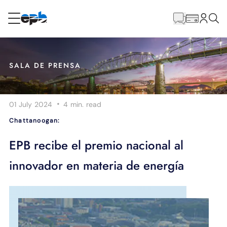
Contenido
principal
RESIDENCIAL
NEGOCIO
SALA DE PRENSA
Internet
·
01 July 2024
4 min.
read
Energía
Chattanoogan:
Televisión
EPB recibe el premio nacional al
innovador en materia de energía
Teléfono
BLOG