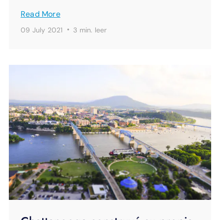
Read More
·
09 July 2021
3 min.
leer