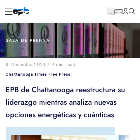
Contenido
principal
RESIDENCIAL
NEGOCIO
SALA DE PRENSA
Internet
·
15 December 2023
4 min.
read
Energía
Chattanooga Times Free Press:
Televisión
EPB de Chattanooga reestructura su
liderazgo mientras analiza nuevas
Teléfono
opciones energéticas y cuánticas
BLOG