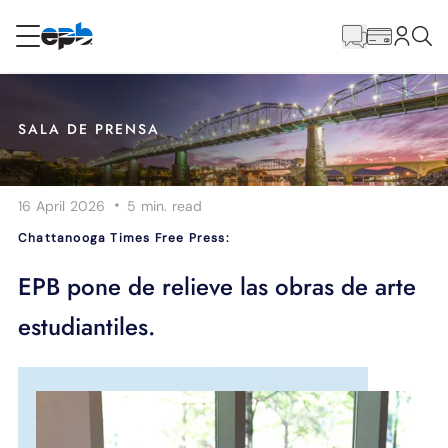
Contenido
principal
RESIDENCIAL
NEGOCIO
SALA DE PRENSA
Internet
·
16 April 2026
5 min.
read
Energía
Chattanooga Times Free Press:
Televisión
EPB pone de relieve las obras de arte
estudiantiles.
Teléfono
BLOG