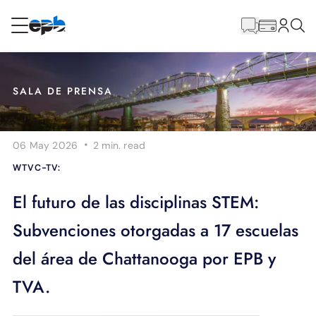
Contenido
principal
RESIDENCIAL
NEGOCIO
SALA DE PRENSA
Internet
·
06 May 2026
2 min.
read
Energía
WTVC-TV:
Televisión
El futuro de las disciplinas STEM:
Subvenciones otorgadas a 17 escuelas
Teléfono
del área de Chattanooga por EPB y
TVA.
BLOG