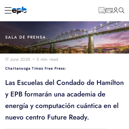
Contenido
principal
RESIDENCIAL
NEGOCIO
SALA DE PRENSA
Internet
·
17 June 2026
5 min.
read
Energía
Chattanooga Times Free Press:
Televisión
Las Escuelas del Condado de Hamilton
y EPB formarán una academia de
Teléfono
energía y computación cuántica en el
nuevo centro Future Ready.
BLOG