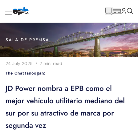
Contenido
principal
RESIDENCIAL
NEGOCIO
SALA DE PRENSA
Internet
·
24 July 2025
2 min.
read
Energía
The Chattanoogan:
Televisión
JD Power nombra a EPB como el
mejor vehículo utilitario mediano del
Teléfono
sur por su atractivo de marca por
segunda vez
BLOG