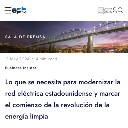
Contenido
principal
RESIDENCIAL
NEGOCIO
SALA DE PRENSA
Internet
·
13 May 2024
4 min.
read
Energía
Business Insider:
Televisión
Lo que se necesita para modernizar la
red eléctrica estadounidense y marcar
Teléfono
el comienzo de la revolución de la
energía limpia
BLOG