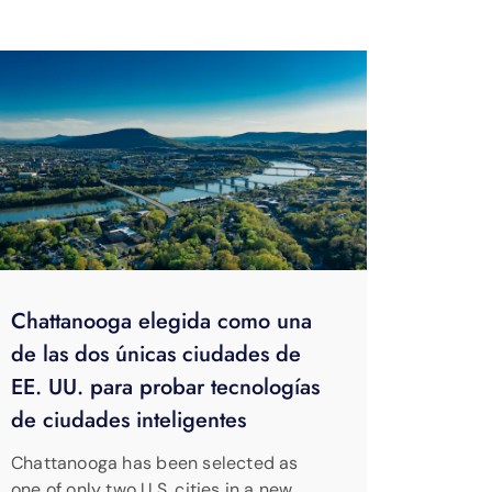
Chattanooga elegida como una
de las dos únicas ciudades de
EE. UU. para probar tecnologías
de ciudades inteligentes
Chattanooga has been selected as
one of only two U.S. cities in a new …