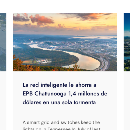
La red inteligente le ahorra a
EPB Chattanooga 1,4 millones de
dólares en una sola tormenta
A smart grid and switches keep the
lights on in Tennessee.In July of last …