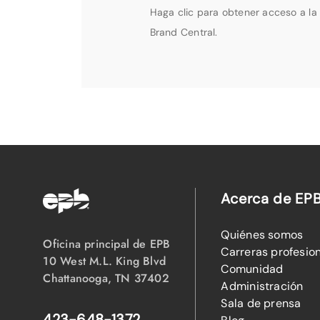
Haga clic para obtener acceso a la 
Brand Central.
Acerca de EP
Quiénes somos
Oficina principal de EPB
Carreras profesio
10 West M.L. King Blvd
Comunidad
Chattanooga, TN 37402
Administración
Sala de prensa
423-648-1372