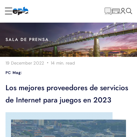
Contenido
principal
RESIDENCIAL
NEGOCIO
SALA DE PRENSA
Internet
·
19 December 2022
14 min.
read
Energía
PC Mag:
Televisión
Los mejores proveedores de servicios
de Internet para juegos en 2023
Teléfono
BLOG