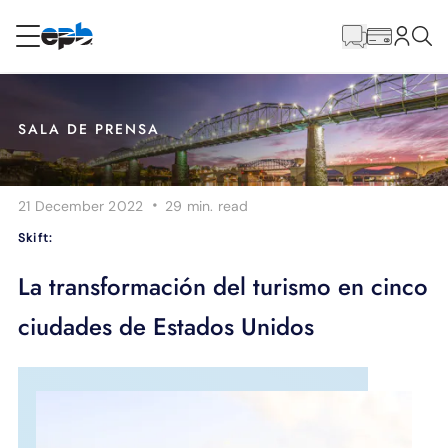
Contenido
principal
RESIDENCIAL
NEGOCIO
SALA DE PRENSA
Internet
·
21 December 2022
29 min.
read
Energía
Skift:
Televisión
La transformación del turismo en cinco
ciudades de Estados Unidos
Teléfono
BLOG