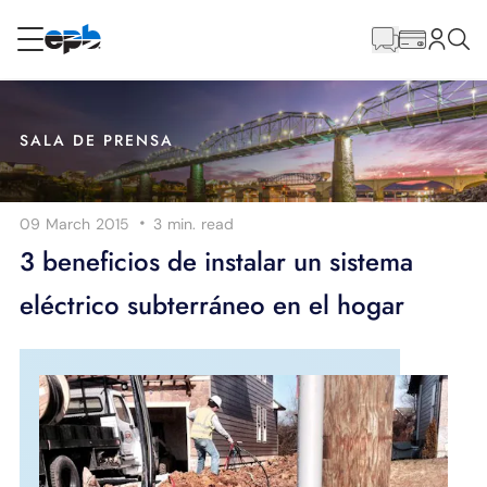
Contenido
principal
RESIDENCIAL
NEGOCIO
SALA DE PRENSA
Internet
·
09 March 2015
3 min.
read
Energía
3 beneficios de instalar un sistema
eléctrico subterráneo en el hogar
Televisión
Teléfono
BLOG