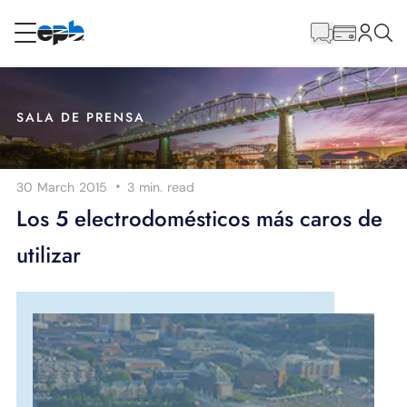
Contenido
principal
RESIDENCIAL
NEGOCIO
SALA DE PRENSA
Internet
·
30 March 2015
3 min.
read
Energía
Los 5 electrodomésticos más caros de
utilizar
Televisión
Teléfono
BLOG