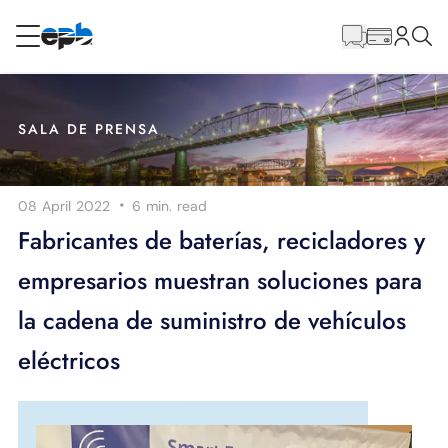
Contenido
principal
RESIDENCIAL
NEGOCIO
SALA DE PRENSA
Internet
·
08 April 2022
6 min.
read
Energía
Fabricantes de baterías, recicladores y
empresarios muestran soluciones para
Televisión
la cadena de suministro de vehículos
Teléfono
eléctricos
BLOG