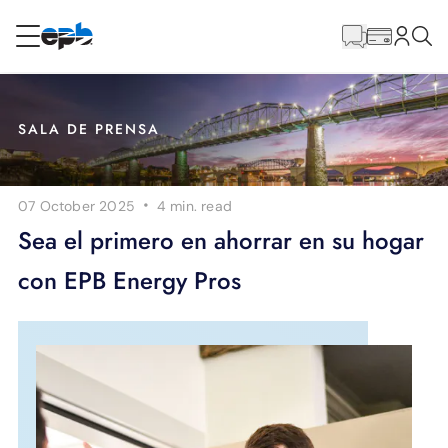
Contenido
principal
RESIDENCIAL
NEGOCIO
SALA DE PRENSA
Internet
·
07 October 2025
4 min.
read
Energía
Sea el primero en ahorrar en su hogar
con EPB Energy Pros
Televisión
Teléfono
BLOG