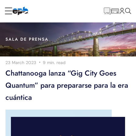
Contenido
principal
RESIDENCIAL
NEGOCIO
SALA DE PRENSA
Internet
·
23 March 2023
9 min.
read
Energía
Chattanooga lanza “Gig City Goes
Quantum” para prepararse para la era
Televisión
cuántica
Teléfono
BLOG