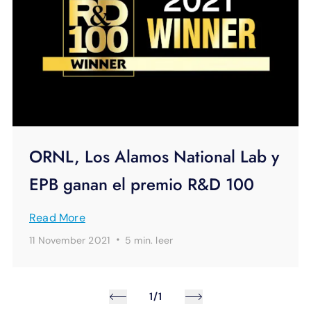
ORNL, Los Alamos National Lab y
EPB ganan el premio R&D 100
Read More
·
11 November 2021
5 min.
leer
1/1