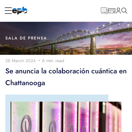
Contenido
principal
RESIDENCIAL
NEGOCIO
SALA DE PRENSA
Internet
·
26 March 2024
6 min.
read
Energía
Se anuncia la colaboración cuántica en
Chattanooga
Televisión
Teléfono
BLOG