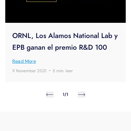
ORNL, Los Alamos National Lab y
EPB ganan el premio R&D 100
Read More
·
11 November 2021
5 min.
leer
1/1