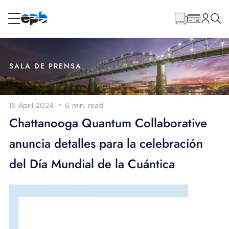
Contenido
principal
RESIDENCIAL
NEGOCIO
SALA DE PRENSA
Internet
·
15 April 2024
6 min.
read
Energía
Chattanooga Quantum Collaborative
anuncia detalles para la celebración
Televisión
del Día Mundial de la Cuántica
Teléfono
BLOG