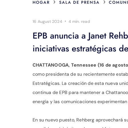
›
›
HOGAR
SALA DE PRENSA
COMUNI
·
16 August 2024
4 min.
read
EPB anuncia a Janet Reh
iniciativas estratégicas d
CHATTANOOGA, Tennessee (16 de agosto
como presidenta de su recientemente establ
Estratégicas. La creación de esta nueva unid
continua de EPB para mantener a Chattanoog
energía y las comunicaciones experimentan
En su nuevo puesto, Rehberg aprovechará su