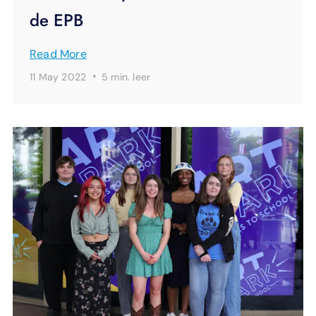
de EPB
Read More
·
11 May 2022
5 min.
leer