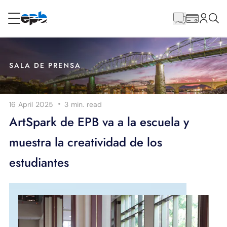
Contenido
principal
RESIDENCIAL
NEGOCIO
SALA DE PRENSA
Internet
·
16 April 2025
3 min.
read
Energía
ArtSpark de EPB va a la escuela y
muestra la creatividad de los
Televisión
estudiantes
Teléfono
BLOG