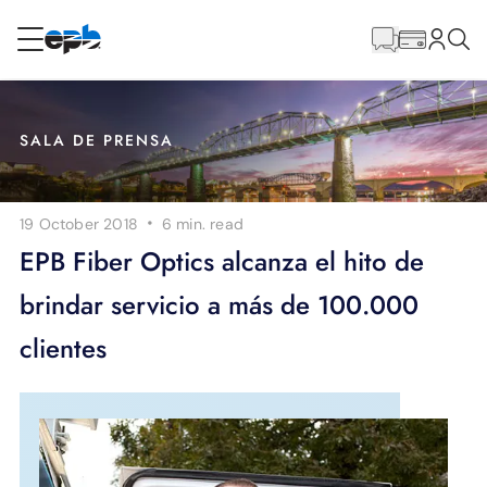
Contenido
principal
RESIDENCIAL
NEGOCIO
SALA DE PRENSA
Internet
·
19 October 2018
6 min.
read
Energía
EPB Fiber Optics alcanza el hito de
brindar servicio a más de 100.000
Televisión
clientes
Teléfono
BLOG