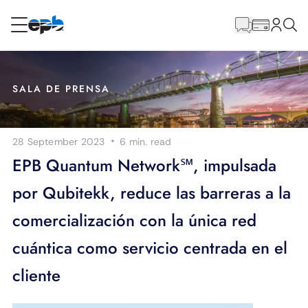
Contenido
principal
RESIDENCIAL
NEGOCIO
SALA DE PRENSA
Internet
·
28 September 2023
6 min.
read
Energía
EPB Quantum Network℠, impulsada
por Qubitekk, reduce las barreras a la
Televisión
comercialización con la única red
Teléfono
cuántica como servicio centrada en el
cliente
BLOG