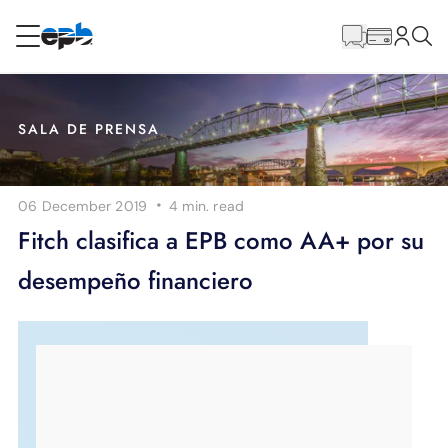
Contenido
principal
RESIDENCIAL
NEGOCIO
SALA DE PRENSA
Internet
·
06 December 2019
4 min.
read
Energía
Fitch clasifica a EPB como AA+ por su
desempeño financiero
Televisión
Teléfono
BLOG