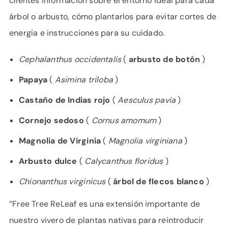
clientes información sobre el entorno ideal para cada
árbol o arbusto, cómo plantarlos para evitar cortes de
energía e instrucciones para su cuidado.
Cephalanthus occidentalis
(
arbusto de botón
)
Papaya
(
Asimina triloba
)
Castaño de Indias
rojo
(
Aesculus pavia
)
Cornejo sedoso
(
Cornus amomum
)
Magnolia de Virginia
(
Magnolia virginiana
)
Arbusto dulce
(
Calycanthus floridus
)
Chionanthus virginicus
(
árbol de flecos blanco
)
“Free Tree ReLeaf es una extensión importante de
nuestro vivero de plantas nativas para reintroducir