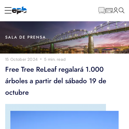
Contenido
principal
RESIDENCIAL
NEGOCIO
SALA DE PRENSA
Internet
·
15 October 2024
5 min.
read
Energía
Free Tree ReLeaf regalará 1.000
árboles a partir del sábado 19 de
Televisión
octubre
Teléfono
BLOG