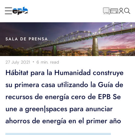
Contenido
principal
RESIDENCIAL
NEGOCIO
SALA DE PRENSA
Internet
·
27 July 2021
6 min.
read
Energía
Hábitat para la Humanidad construye
su primera casa utilizando la Guía de
Televisión
recursos de energía cero de EPB Se
Teléfono
une a green|spaces para anunciar
ahorros de energía en el primer año
BLOG