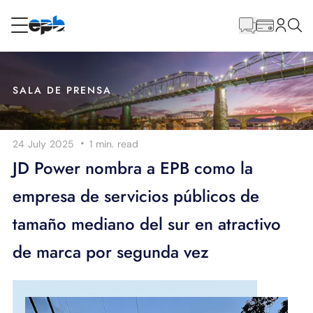
Contenido
principal
RESIDENCIAL
NEGOCIO
SALA DE PRENSA
Internet
·
24 July 2025
1 min.
read
Energía
JD Power nombra a EPB como la
empresa de servicios públicos de
Televisión
tamaño mediano del sur en atractivo
Teléfono
de marca por segunda vez
BLOG