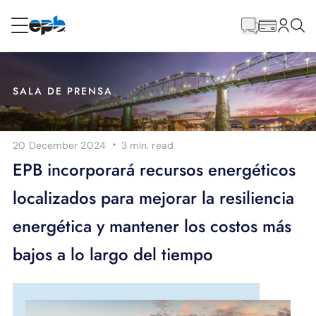
Contenido
principal
RESIDENCIAL
NEGOCIO
SALA DE PRENSA
Internet
·
20 December 2024
3 min.
read
Energía
EPB incorporará recursos energéticos
localizados para mejorar la resiliencia
Televisión
energética y mantener los costos más
Teléfono
bajos a lo largo del tiempo
BLOG