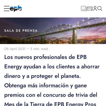
Contenido
principal
RESIDENCIAL
NEGOCIO
SALA DE PRENSA
Internet
·
06 April 2021
5 min.
read
Energía
Los nuevos profesionales de EPB
Energy ayudan a los clientes a ahorrar
Televisión
dinero y a proteger el planeta.
Teléfono
Obtenga más información y gane
premios con el concurso de trivia del
BLOG
Mes de la Tierra de EPB Energy Pros