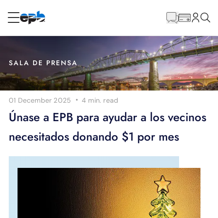
Contenido
principal
RESIDENCIAL
NEGOCIO
SALA DE PRENSA
Internet
·
01 December 2025
4 min.
read
Energía
Únase a EPB para ayudar a los vecinos
necesitados donando $1 por mes
Televisión
Teléfono
BLOG