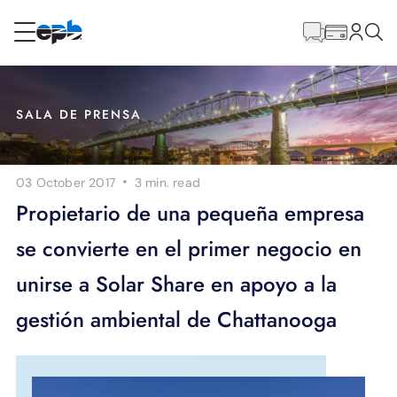
Contenido
principal
RESIDENCIAL
NEGOCIO
SALA DE PRENSA
Internet
·
03 October 2017
3 min.
read
Energía
Propietario de una pequeña empresa
se convierte en el primer negocio en
Televisión
unirse a Solar Share en apoyo a la
Teléfono
gestión ambiental de Chattanooga
BLOG