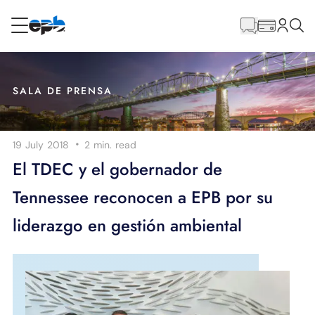
Contenido
principal
RESIDENCIAL
NEGOCIO
SALA DE PRENSA
Internet
·
19 July 2018
2 min.
read
Energía
El TDEC y el gobernador de
Tennessee reconocen a EPB por su
Televisión
liderazgo en gestión ambiental
Teléfono
BLOG