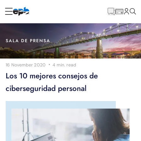
Contenido
principal
RESIDENCIAL
NEGOCIO
SALA DE PRENSA
Internet
·
16 November 2020
4 min.
read
Energía
Los 10 mejores consejos de
ciberseguridad personal
Televisión
Teléfono
BLOG