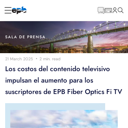
Contenido
principal
RESIDENCIAL
NEGOCIO
SALA DE PRENSA
Internet
·
21 March 2025
2 min.
read
Energía
Los costos del contenido televisivo
impulsan el aumento para los
Televisión
suscriptores de EPB Fiber Optics Fi TV
Teléfono
BLOG