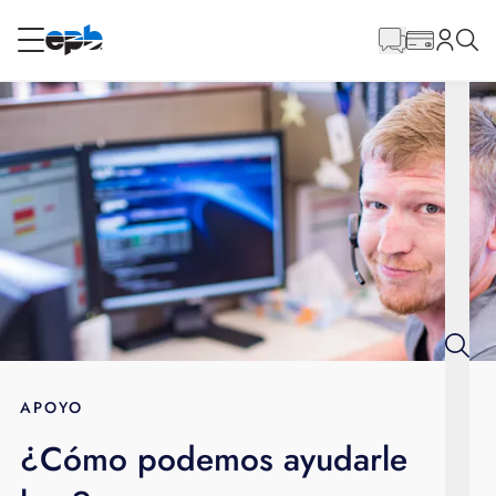
Contenido
principal
RESIDENCIAL
NEGOCIO
Internet
Energía
Televisión
Teléfono
APOYO
¿Cómo podemos ayudarle
BLOG