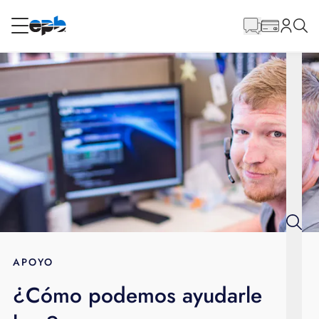
Contenido
principal
RESIDENCIAL
NEGOCIO
Internet
Energía
Televisión
Teléfono
APOYO
¿Cómo podemos ayudarle
BLOG