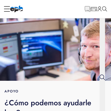
Contenido
principal
RESIDENCIAL
NEGOCIO
Internet
Energía
Televisión
Teléfono
APOYO
¿Cómo podemos ayudarle
BLOG