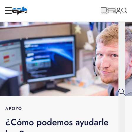
Contenido
principal
RESIDENCIAL
NEGOCIO
Internet
Energía
Televisión
Teléfono
APOYO
¿Cómo podemos ayudarle
BLOG