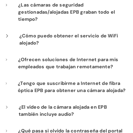
Nuestra instalación profesional incluye el
¿Las cámaras de seguridad
gestionadas/alojadas EPB graban todo el
cableado de cada cámara a su
tiempo?
infraestructura de red de fibra para un
rendimiento óptimo.
Sí. Los productos de seguridad gestionada y
¿Cómo puedo obtener el servicio de WiFi
alojado?
cámaras alojadas de EPB proporcionan
visibilidad constante de las operaciones de
Si ya es cliente de Internet de Fi-Speed, con
¿Ofrecen soluciones de Internet para mis
su negocio para su tranquilidad.
empleados que trabajan remotamente?
gusto le mostraremos las ventajas de
contratar nuestro servicio de WiFi alojado.
Sí. Podemos ayudarlo a mejorar la
¿Tengo que suscribirme a Internet de fibra
Comuníquese con nuestro departamento de
óptica EPB para obtener una cámara alojada?
productividad al brindarles a sus
ventas al
423-648-1500
para comenzar.
teletrabajadores una solución de
Sí. EPB requiere que usted tenga una
¿El vídeo de la cámara alojada en EPB
conectividad de primer nivel que incluye la
también incluye audio?
conexión a Internet de EPB Fiber Optics for
Internet más rápida del mundo, instalación
Business para agregar esta solución a su
profesional y soporte técnico local de
La cámara alojada en EPB es solo un producto
¿Qué pasa si olvido la contraseña del portal