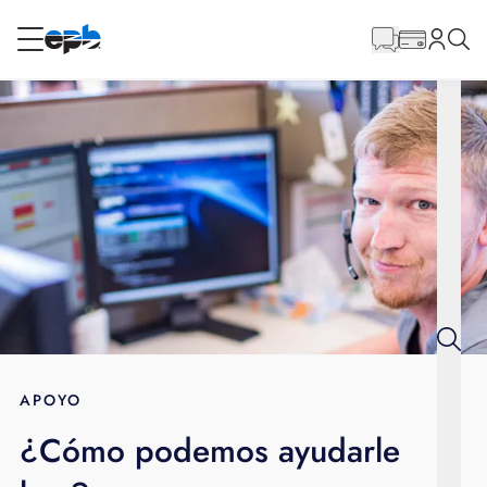
Contenido
principal
RESIDENCIAL
NEGOCIO
Internet
Energía
Televisión
Teléfono
APOYO
¿Cómo podemos ayudarle
BLOG