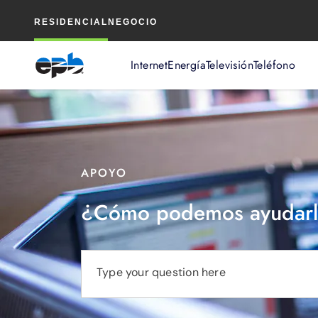
Contenido
RESIDENCIAL
NEGOCIO
principal
Internet
Energía
Televisión
Teléfono
APOYO
¿Cómo podemos ayudarl
Type your question here