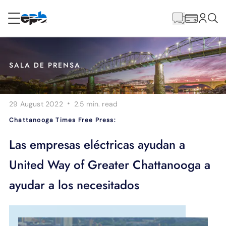
Contenido
principal
RESIDENCIAL
NEGOCIO
SALA DE PRENSA
Internet
·
29 August 2022
2.5 min.
read
Energía
Chattanooga Times Free Press:
Televisión
Las empresas eléctricas ayudan a
United Way of Greater Chattanooga a
Teléfono
ayudar a los necesitados
BLOG