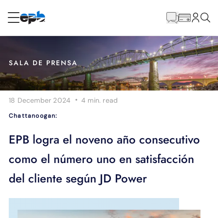
Contenido
principal
RESIDENCIAL
NEGOCIO
SALA DE PRENSA
Internet
·
18 December 2024
4 min.
read
Energía
Chattanoogan:
Televisión
EPB logra el noveno año consecutivo
como el número uno en satisfacción
Teléfono
del cliente según JD Power
BLOG