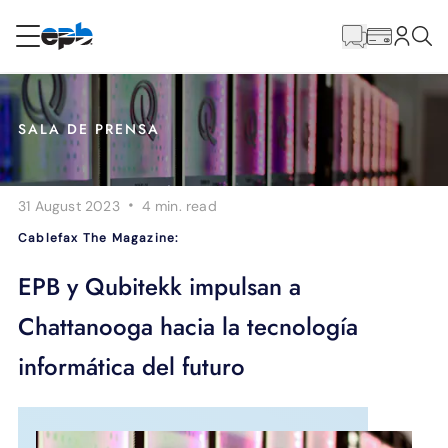
Contenido
principal
RESIDENCIAL
NEGOCIO
SALA DE PRENSA
Internet
·
31 August 2023
4 min.
read
Energía
Cablefax The Magazine:
Televisión
EPB y Qubitekk impulsan a
Chattanooga hacia la tecnología
Teléfono
informática del futuro
BLOG