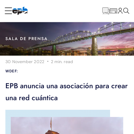
Contenido
principal
RESIDENCIAL
NEGOCIO
SALA DE PRENSA
Internet
·
30 November 2022
2 min.
read
Energía
WDEF:
Televisión
EPB anuncia una asociación para crear
una red cuántica
Teléfono
BLOG