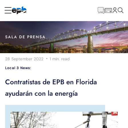
Contenido
principal
RESIDENCIAL
NEGOCIO
SALA DE PRENSA
Internet
·
28 September 2022
1 min.
read
Energía
Local 3 News:
Televisión
Contratistas de EPB en Florida
ayudarán con la energía
Teléfono
BLOG