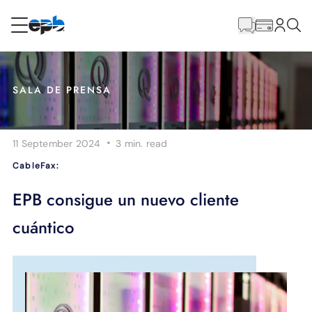
Contenido
principal
RESIDENCIAL
NEGOCIO
SALA DE PRENSA
Internet
·
11 September 2024
3 min.
read
Energía
CableFax:
Televisión
EPB consigue un nuevo cliente
cuántico
Teléfono
BLOG