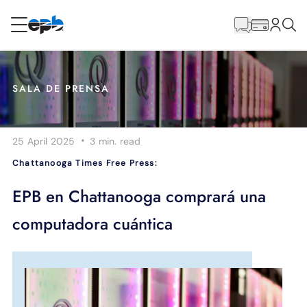
Contenido
principal
RESIDENCIAL
NEGOCIO
SALA DE PRENSA
Internet
·
25 April 2025
3 min.
read
Energía
Chattanooga Times Free Press:
Televisión
EPB en Chattanooga comprará una
computadora cuántica
Teléfono
BLOG