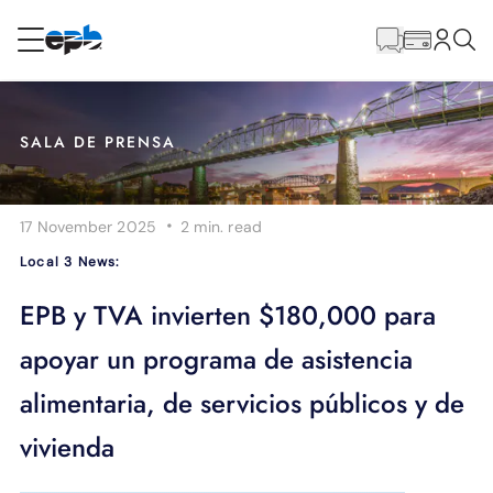
Contenido
principal
RESIDENCIAL
NEGOCIO
SALA DE PRENSA
Internet
·
17 November 2025
2 min.
read
Energía
Local 3 News:
Televisión
EPB y TVA invierten $180,000 para
apoyar un programa de asistencia
Teléfono
alimentaria, de servicios públicos y de
vivienda
BLOG