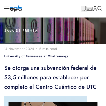
Contenido
principal
RESIDENCIAL
NEGOCIO
SALA DE PRENSA
Internet
·
14 November 2024
5 min.
read
Energía
University of Tennessee at Chattanooga:
Televisión
Se otorga una subvención federal de
$3,5 millones para establecer por
Teléfono
completo el Centro Cuántico de UTC
BLOG