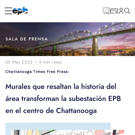
Contenido
principal
RESIDENCIAL
NEGOCIO
SALA DE PRENSA
Internet
·
25 May 2023
4 min.
read
Energía
Chattanooga Times Free Press:
Televisión
Murales que resaltan la historia del
área transforman la subestación EPB
Teléfono
en el centro de Chattanooga
BLOG