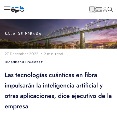
Contenido
principal
RESIDENCIAL
NEGOCIO
SALA DE PRENSA
Internet
·
27 December 2022
2 min.
read
Energía
Broadband Breakfast:
Televisión
Las tecnologías cuánticas en fibra
impulsarán la inteligencia artificial y
Teléfono
otras aplicaciones, dice ejecutivo de la
empresa
BLOG