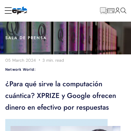
Contenido
principal
RESIDENCIAL
NEGOCIO
SALA DE PRENSA
Internet
·
05 March 2024
3 min.
read
Energía
Network World:
Televisión
¿Para qué sirve la computación
cuántica? XPRIZE y Google ofrecen
Teléfono
dinero en efectivo por respuestas
BLOG